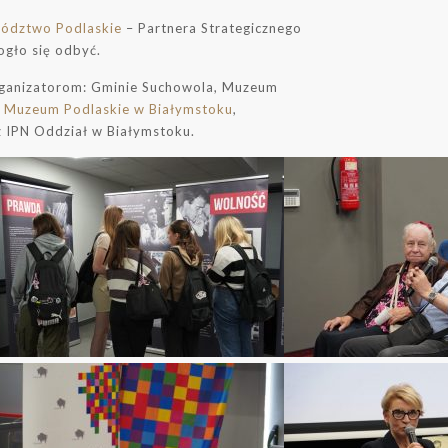
ództwo Podlaskie
– Partnera Strategicznego
ogło się odbyć.
rganizatorom: Gminie Suchowola, Muzeum
,
Muzeum Podlaskie w Białymstoku
,
IPN Oddział w Białymstoku.