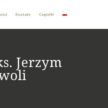
ości
Kontakt
Cegiełki
ks. Jerzym
woli