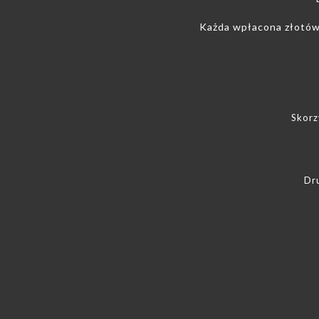
Każda wpłacona złotówk
Skorz
Dr