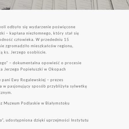
oli odbyło się wydarzenie poświęcone
ki – kapłana niezłomnego, który stał się
godność człowieka. W przededniu 15
nie zgromadziło mieszkańców regionu,
ą ks. Jerzego osobiście.
rzego” – dokumentalna opowieść o procesie
a Jerzego Popiełuszki w Okopach
 pani Ewy Rogalewskiej – prezes
 w pasjonujący sposób przybliżyła sylwetkę
cznym.
ez Muzeum Podlaskie w Białymstoku
”, udostępniona dzięki uprzejmości Instytutu