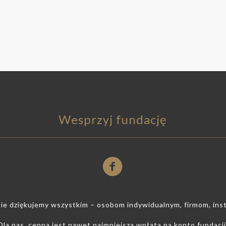
Wesprzyj fundację
ie dziękujemy wszystkim – osobom indywidualnym, firmom, ins
Dla nas, cenna jest nawet najmniejsza wpłata na konto fundacji