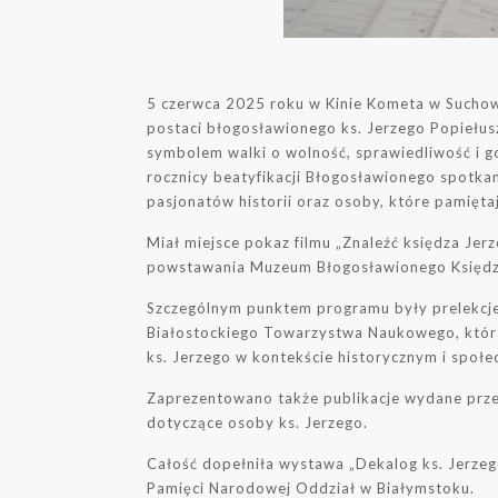
5 czerwca 2025 roku w Kinie Kometa w Suchow
postaci błogosławionego ks. Jerzego Popiełusz
symbolem walki o wolność, sprawiedliwość i 
rocznicy beatyfikacji Błogosławionego spotka
pasjonatów historii oraz osoby, które pamiętaj
Miał miejsce pokaz filmu „Znaleźć księdza Je
powstawania Muzeum Błogosławionego Księdz
Szczególnym punktem programu były prelekcje
Białostockiego Towarzystwa Naukowego, która
ks. Jerzego w kontekście historycznym i społe
Zaprezentowano także publikacje wydane prz
dotyczące osoby ks. Jerzego.
Całość dopełniła wystawa „Dekalog ks. Jerzego
Pamięci Narodowej Oddział w Białymstoku.