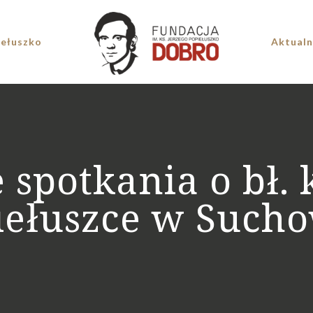
iełuszko
Aktualn
e spotkania o bł. 
iełuszce w Sucho