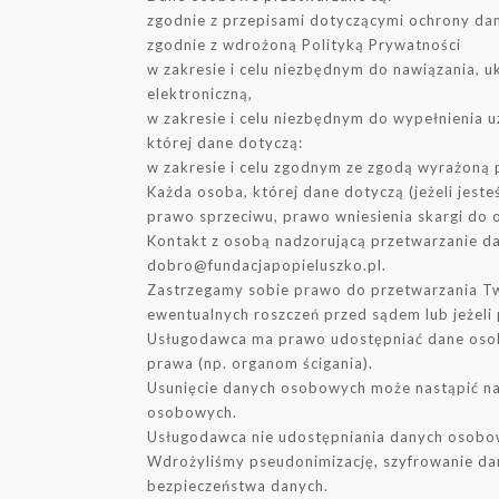
zgodnie z przepisami dotyczącymi ochrony d
zgodnie z wdrożoną Polityką Prywatności
w zakresie i celu niezbędnym do nawiązania, u
elektroniczną,
w zakresie i celu niezbędnym do wypełnienia u
której dane dotyczą:
w zakresie i celu zgodnym ze zgodą wyrażoną pr
Każda osoba, której dane dotyczą (jeżeli jest
prawo sprzeciwu, prawo wniesienia skargi do 
Kontakt z osobą nadzorującą przetwarzanie d
dobro@fundacjapopieluszko.pl.
Zastrzegamy sobie prawo do przetwarzania Tw
ewentualnych roszczeń przed sądem lub jeżeli
Usługodawca ma prawo udostępniać dane oso
prawa (np. organom ścigania).
Usunięcie danych osobowych może nastąpić na
osobowych.
Usługodawca nie udostępniania danych osobo
Wdrożyliśmy pseudonimizację, szyfrowanie da
bezpieczeństwa danych.