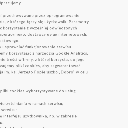
łpracujemy.
ww i przechowywane przez oprogramowanie
ia, z którego łączy się użytkownik. Parametry
ęc korzystanie z wcześniej odwiedzonych
 operacyjnego, dostawcy usług internetowych,
ntaktowego.
by usprawniać funkcjonowanie serwisu
my korzystając z narzędzia Google Analitics,
e treści witryny, z której korzysta, do jego
osujemy pliki cookies, aby zagwarantować
a im. ks. Jerzego Popiełuszko „Dobro” w celu
e pliki cookies wykorzystywane do usług
ierzytelniania w ramach serwisu;
 serwisu;
ę interfejsu użytkownika, np. w zakresie
p.;