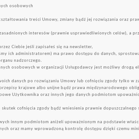
anych osobowych
kształtowania treści Umowy, zmiany bądź jej rozwiązania oraz pra
zasadnionych interesów (prawnie usprawiedliwionych celów), a prz
zez Ciebie jeśli zapisałeś się na newsletter,
eśmy ich administratorem) ma prawo dostępu do danych, sprostowan
organu nadzorczego.
anych osobowych w organizacji Usługodawcy jest możliwy drogą el
oich danych po rozwiązaniu Umowy lub cofnięciu zgody tylko w z
 przepisy krajowe albo unijne bądź prawa międzynarodowego obligu
bowe Użytkownika oraz innych jego danych podmiotom upoważni
 skutek cofnięcia zgody bądź wniesienia prawnie dopuszczalnego 
wych innym podmiotom aniżeli upoważnionym na podstawie właśc
nych oraz mamy wprowadzoną kontrolę dostępu dzięki czemu mini