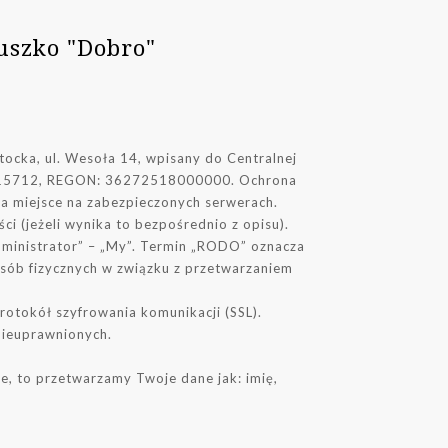
łuszko "Dobro"
ocka, ul. Wesoła 14, wpisany do Centralnej
451815712, REGON: 36272518000000. Ochrona
 miejsce na zabezpieczonych serwerach.
ci (jeżeli wynika to bezpośrednio z opisu).
Administrator” – „My”. Termin „RODO” oznacza
osób fizycznych w związku z przetwarzaniem
otokół szyfrowania komunikacji (SSL).
nieuprawnionych.
ie, to przetwarzamy Twoje dane jak: imię,