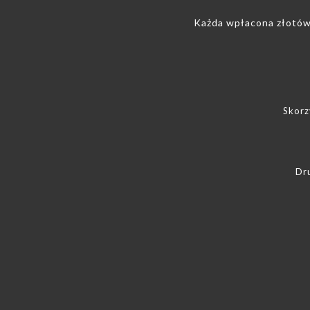
Każda wpłacona złotówk
Skorz
Dr