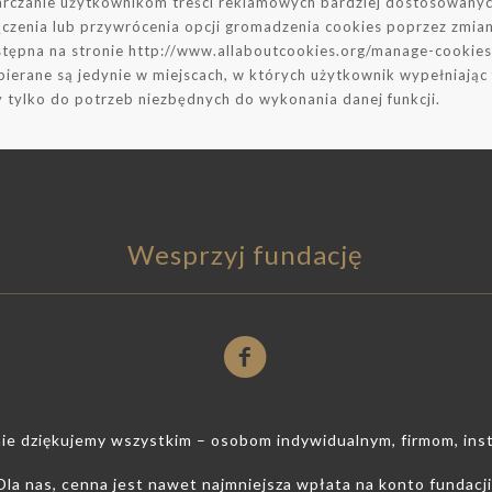
tarczanie użytkownikom treści reklamowych bardziej dostosowanyc
czenia lub przywrócenia opcji gromadzenia cookies poprzez zmian
ostępna na stronie http://www.allaboutcookies.org/manage-cookie
ierane są jedynie w miejscach, w których użytkownik wypełniając 
tylko do potrzeb niezbędnych do wykonania danej funkcji.
Wesprzyj fundację
ie dziękujemy wszystkim – osobom indywidualnym, firmom, ins
Dla nas, cenna jest nawet najmniejsza wpłata na konto fundacji