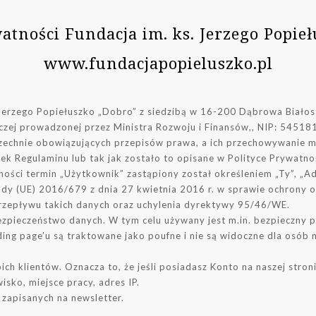
atności Fundacja im. ks. Jerzego Popie
www.fundacjapopieluszko.pl
 Jerzego Popiełuszko „Dobro” z siedzibą w 16-200 Dąbrowa Białost
darczej prowadzonej przez Ministra Rozwoju i Finansów,, NIP: 5
chnie obowiązujących przepisów prawa, a ich przechowywanie ma
zek Regulaminu lub tak jak zostało to opisane w Polityce Prywatnoś
ności termin „Użytkownik” zastąpiony został określeniem „Ty”, „
dy (UE) 2016/679 z dnia 27 kwietnia 2016 r. w sprawie ochrony 
zepływu takich danych oraz uchylenia dyrektywy 95/46/WE.
pieczeństwo danych. W tym celu używany jest m.in. bezpieczny pr
g page’u są traktowane jako poufne i nie są widoczne dla osób 
h klientów. Oznacza to, że jeśli posiadasz Konto na naszej stron
isko, miejsce pracy, adres IP.
zapisanych na newsletter.