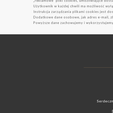
„reklamowe” pliki cookies, umożliwiające dos
Użytkownik w każdej chwili ma możliwość wyłą
Instrukcja zarządzania plikami cookies jest d
Dodatkowe dane osobowe, jak adres e-mail, zb
Powyższe dane zachowujemy i wykorzystujemy 
Serdeczn