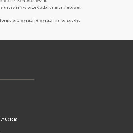
h do ich zainteresowań.
ę ustawień w przeglądarce internetowej.
s
formularz wyraźnie wyraził na to zgodę.
tytucjom.
.