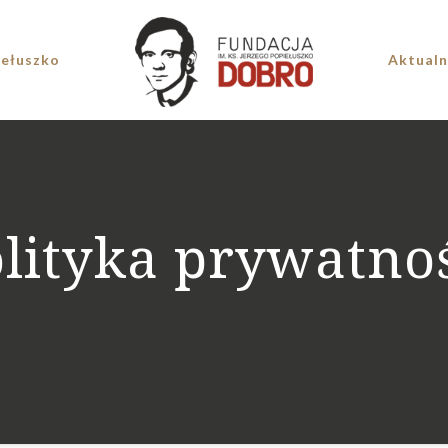
iełuszko
Aktualn
lityka prywatno