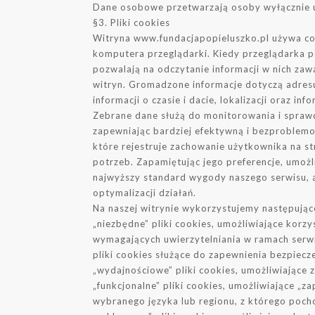
Dane osobowe przetwarzają osoby wyłącznie u
§3. Pliki cookies
Witryna www.fundacjapopieluszko.pl używa co
komputera przeglądarki. Kiedy przeglądarka po
pozwalają na odczytanie informacji w nich zaw
witryn. Gromadzone informacje dotyczą adresu
informacji o czasie i dacie, lokalizacji oraz 
Zebrane dane służą do monitorowania i sprawd
zapewniając bardziej efektywną i bezproblemo
które rejestruje zachowanie użytkownika na st
potrzeb. Zapamiętując jego preferencje, umoż
najwyższy standard wygody naszego serwisu, a
optymalizacji działań.
Na naszej witrynie wykorzystujemy następujące
„niezbędne” pliki cookies, umożliwiające korz
wymagających uwierzytelniania w ramach serw
pliki cookies służące do zapewnienia bezpiec
„wydajnościowe” pliki cookies, umożliwiające z
„funkcjonalne” pliki cookies, umożliwiające „z
wybranego języka lub regionu, z którego pocho