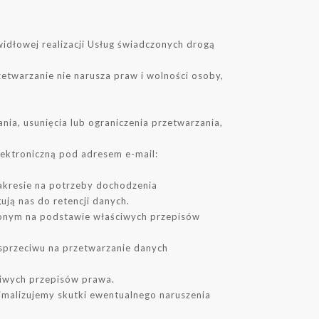
widłowej realizacji Usług świadczonych drogą
etwarzanie nie narusza praw i wolności osoby,
ia, usunięcia lub ograniczenia przetwarzania,
ektroniczną pod adresem e-mail:
akresie na potrzeby dochodzenia
ją nas do retencji danych.
onym na podstawie właściwych przepisów
sprzeciwu na przetwarzanie danych
iwych przepisów prawa.
malizujemy skutki ewentualnego naruszenia