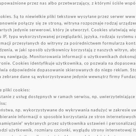
poważnione przez nas albo przetwarzający, z którymi ściśle wspó
okies. Są to niewielkie pliki tekstowe wysyłane przez serwer w
nownie połączy się ze stroną, witryna rozpoznaje rodzaj urządzen
artych jedynie serwerowi, który je utworzył. Cookies ułatwiają wi
 IP, typu wykorzystywanej przeglądarki, języka, rodzaju systemu
informacji przesyłanych do witryny za pośrednictwem formularza ko
zenia, w jaki sposób użytkownicy korzystają z naszych witryn, a
wą nawigację. Monitorowania informacji o użytkownikach dokonuje
ronie. Cookies identyfikuje użytkownika, co pozwala na dopasowani
liwia odpowiednie dopasowanie skierowanych do niego reklam. St
 zebrane dane są wykorzystywane jedynie wewnątrz firmy Fundacj
 pliki cookies:
ystanie z usług dostępnych w ramach serwisu, np. uwierzytelniając
isu;
zeństwa, np. wykorzystywane do wykrywania nadużyć w zakresie uw
bieranie informacji o sposobie korzystania ze stron internetowych
apamiętanie” wybranych przez użytkownika ustawień i personalizacj
dzi użytkownik, rozmiaru czcionki, wyglądu strony internetowej it