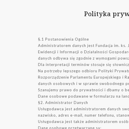
Polityka pryw
§.1 Postanowienia Ogólne
Administratorem danych jest Fundacja im. ks.
Ewidencji i Informacji o Działalności Gospo
danych odbywa się zgodnie z wymogami powsze
Dla interpretacji terminów stosuje się słownic
Na potrzeby lepszego odbioru Polityki Prywat
Rozporządzenie Parlamentu Europejskiego i Ra
danych osobowych i w sprawie swobodnego pr
Szanujemy prawo do prywatności i dbamy o bez
Dane osobowe podawane w formularzu na landin
§2. Administrator Danych
Usługodawca jest administratorem danych swoic
nazwisko, adres e-mail, numer telefonu, stanow
Usługodawca jest także administratorem osób 
Dane osobowe przetwarzane są: